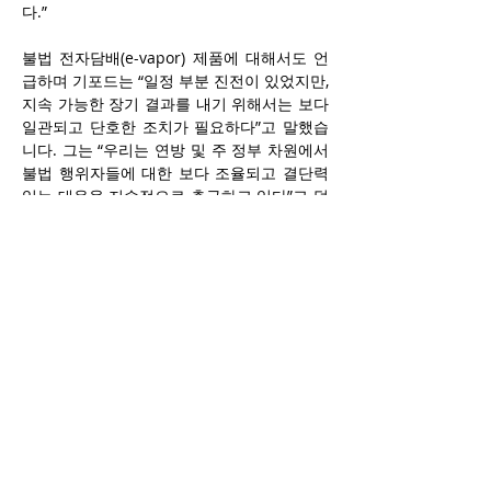
다.”
불법 전자담배(e-vapor) 제품에 대해서도 언
급하며 기포드는 “일정 부분 진전이 있었지만, 
지속 가능한 장기 결과를 내기 위해서는 보다 
일관되고 단호한 조치가 필요하다”고 말했습
니다. 그는 “우리는 연방 및 주 정부 차원에서 
불법 행위자들에 대한 보다 조율되고 결단력 
있는 대응을 지속적으로 촉구하고 있다”고 덧
붙였습니다. 기포드는 규제 시스템이 실패하
고 있는 부분 중 하나가 불법 전자담배 단속이
며 식품의약국(FDA)이 모든 담배 제품군에 대
한 제품 승인 절차를 더욱 신속히 진행해야 한
다고 투자자들에게 전했습니다.
알트리아는 2025년 2분기 미국 내 담배(시가
렛) 배송량이 산업 전반의 감소세에 따라 
10.2% 줄었다고 보고했으며 시가 배송량은 
3.7% 증가했다고 밝혔습니다.
재무담당 최고책임자(CFO) 겸 부사장 살바토