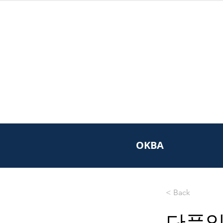
OKBA
< Back
단풍잎