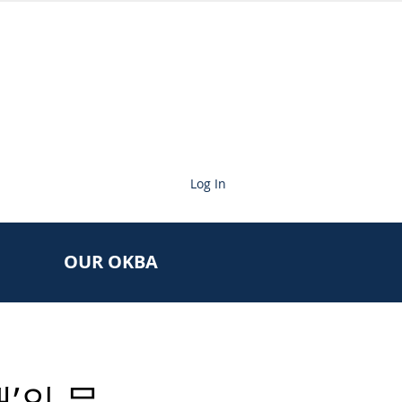
Log In
OUR OKBA
’의 문