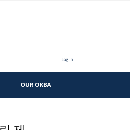
Log In
OUR OKBA
릿 제