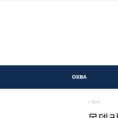
OKBA
< Back
몬델리