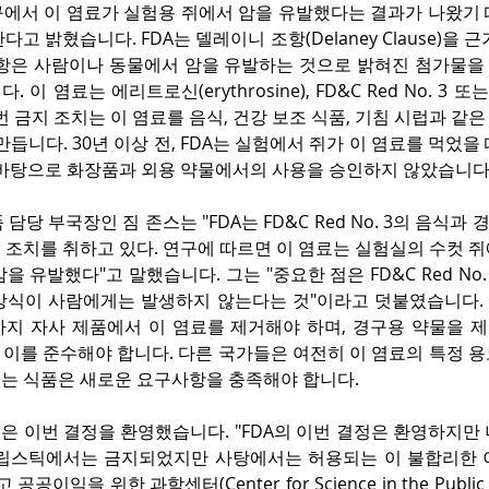
연구에서 이 염료가 실험용 쥐에서 암을 유발했다는 결과가 나왔기
고 밝혔습니다. FDA는 델레이니 조항(Delaney Clause)을 
조항은 사람이나 동물에서 암을 유발하는 것으로 밝혀진 첨가물을 
 이 염료는 에리트로신(erythrosine), FD&C Red No. 3 또
번 금지 조치는 이 염료를 음식, 건강 보조 식품, 기침 시럽과 같은
만듭니다. 30년 이상 전, FDA는 실험에서 쥐가 이 염료를 먹었을
 바탕으로 화장품과 외용 약물에서의 사용을 승인하지 않았습니다
 담당 부국장인 짐 존스는 "FDA는 FD&C Red No. 3의 음식과
조치를 취하고 있다. 연구에 따르면 이 염료는 실험실의 수컷 쥐
을 유발했다"고 말했습니다. 그는 "중요한 점은 FD&C Red No.
방식이 사람에게는 발생하지 않는다는 것"이라고 덧붙였습니다.
월까지 자사 제품에서 이 염료를 제거해야 하며, 경구용 약물을 
지 이를 준수해야 합니다. 다른 국가들은 여전히 이 염료의 특정 용
는 식품은 새로운 요구사항을 충족해야 합니다.
은 이번 결정을 환영했습니다. "FDA의 이번 결정은 환영하지만
가 립스틱에서는 금지되었지만 사탕에서는 허용되는 이 불합리한 
공이익을 위한 과학센터(Center for Science in the Public I