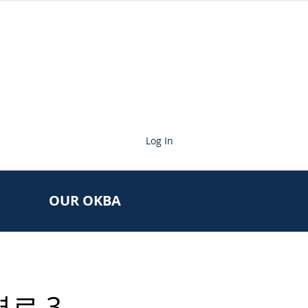
Log In
OUR OKBA
염료 3