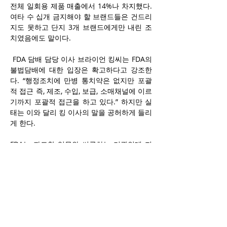
전체 일회용 제품 매출에서 14%나 차지했다. 
여타 수 십개 금지해야 할 브랜드들은 건드리
지도 못하고 단지 3개 브랜드에게만 내린 조
치였음에도 말이다.
 FDA 담배 담당 이사 브라이언 킹씨는 FDA의 
불법담배에 대한 입장은 확고하다고 강조한
다. “행정조치에 만병 통치약은 없지만 포괄
적 접근 즉, 제조, 수입, 보급, 소매채널에 이르
기까지 포괄적 접근을 하고 있다.” 하지만 실
태는 이와 달리 킹 이사의 말을 공허하게 들리
게 한다.
FDA는 과도한 업무와 씨름하는 기관인데 지
금까지 임무와 사명을 잘 수행해왔다. 판매 허
용을 원하는 제조사들의 베이핑 신제품 신청
이 지금까지 총 2,600만 건에 달하는데 이를 
심사하고 가부를 결정했다. 이에는 이미 출시
돼 시장을 나도는 제품까지 포함되는데 킹 박
사는 “출시전 사전 심사”라는 본연의 업무에 
전념하는 FDA가 되고 싶다고 희망을 피력했