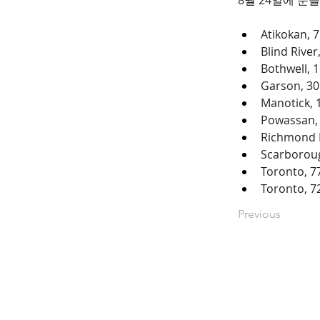
8월 24일에 문
Atikokan, 7
Blind River
Bothwell, 1
Garson, 30
Manotick, 
Powassan, 
Richmond H
Scarboroug
Toronto, 7
Toronto, 7
Previous
www.okbacanada.c