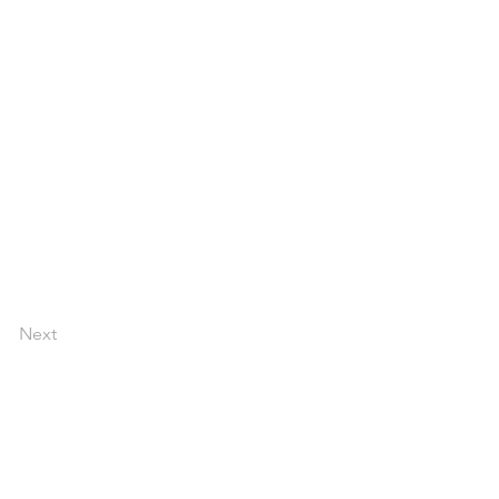
Next
pyright © okbacanada.com all rights