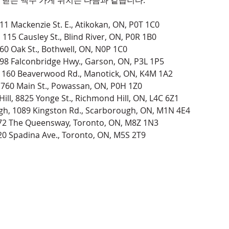
을 닫는 맥주 가게 위치는 다음과 같습니다.
11 Mackenzie St. E., Atikokan, ON, P0T 1C0
, 115 Causley St., Blind River, ON, P0R 1B0
60 Oak St., Bothwell, ON, N0P 1C0
98 Falconbridge Hwy., Garson, ON, P3L 1P5
1160 Beaverwood Rd., Manotick, ON, K4M 1A2
760 Main St., Powassan, ON, P0H 1Z0
ill, 8825 Yonge St., Richmond Hill, ON, L4C 6Z1
h, 1089 Kingston Rd., Scarborough, ON, M1N 4E4
72 The Queensway, Toronto, ON, M8Z 1N3
20 Spadina Ave., Toronto, ON, M5S 2T9
om
co