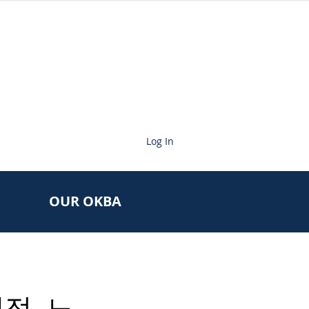
Log In
OUR OKBA
정, 노