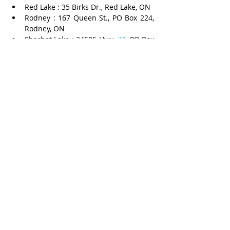
Red Lake : 35 Birks Dr., Red Lake, ON
Rodney : 167 Queen St., PO Box 224, 
Rodney, ON
Sharbot Lake : 24585 Hwy. 
#7
, PO Box 
10, Sharbot Lake, ON
South Porcupine : 4145 Harold Ave, 
South Porcupine, ON
Wawa : 156 Mission Rd., Wawa, ON
Wingham : 482 Josephine St., 
Wingham, ON
회사는 폐점 발표와 함께, 고객들에게 빈 병 
및 캔 회수 서비스는 계속 이용해 줄 것을 당
부했습니다. 비어스토어는 매년 16억 개 이상
의 주류 용기를 재활용 처리하고 있습니다.