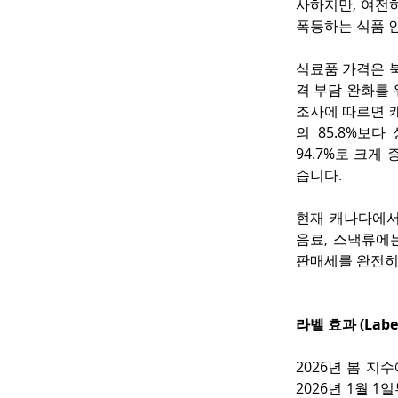
사하지만, 여전히
폭등하는 식품 
식료품 가격은 
격 부담 완화를
조사에 따르면 캐
의 85.8%보다 
94.7%로 크게 증
습니다.
현재 캐나다에서는
음료, 스낵류에는
판매세를 완전히
라벨 효과 (Label 
2026년 봄 지
2026년 1월 