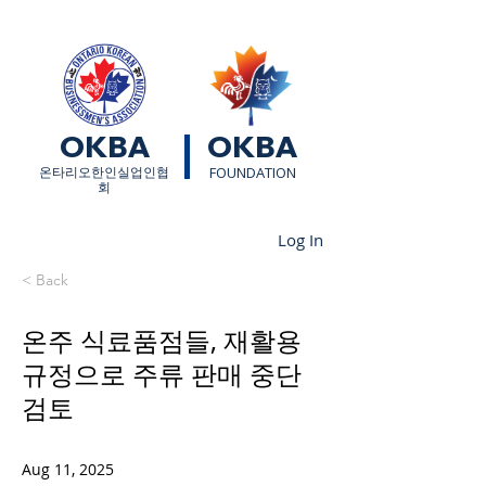
OKBA
OKBA
​온타리오한인실업인협
FOUNDATION
회
Log In
< Back
온주 식료품점들, 재활용
규정으로 주류 판매 중단
검토
Aug 11, 2025