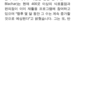
Blachar)는 현재 400곳 이상의 식료품점과 
편의점이 이미 재활용 프로그램에 참여하고 
있으며 “향후 몇 달 동안 그 수는 계속 증가할 
것으로 예상된다”고 밝혔습니다. 그는 또, 반
납 시스템 확대로 “소비자들에게 더 많은 선
택지를 제공하게 될 것”이라며, 주류 판매 확
대가 “소규모 사업체에 새로운 기회를 제공하
고 일자리를 창출했다”고 덧붙였습니다.
포드 정부가 지난해 주류 판매를 확대한 이후, 
약 1,029곳의 식료품점이 주류 판매 허가를 
취득했습니다. 반면, 더 비어 스토어 매장은 
수십 곳이 문을 닫았거나 폐점 예정으로 일부 
지역에서는 빈 용기를 반납할 수 있는 장소가 
제한됐습니다. 더 비어 스토어는 최소 300개 
매장을 2025년 말까지 유지하기로 온타리오 
주정부와 합의했으며 새 재활용 규정이 시행
되는 내년부터는 무제한으로 매장을 폐점할 
수 있게 됩니다. 2024년 한 해 동안 더 비어 
스토어는 ODRP를 통해 4억 3,480만 개 이상
의 빈 용기를 수거했습니다. 이 프로그램을 통