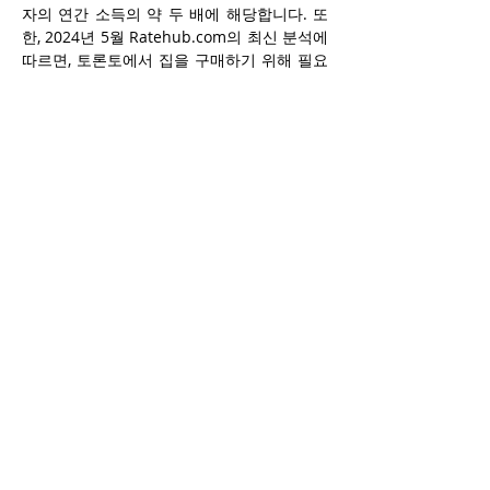
자의 연간 소득의 약 두 배에 해당합니다. 또
한, 2024년 5월 Ratehub.com의 최신 분석에 
따르면, 토론토에서 집을 구매하기 위해 필요
한 평균 연간 소득은 $218,050으로, 이는 온
타리오의 최저 임금 근로자의 연간 소득의 6
배 이상입니다. 온타리오의 최저 임금은 2023
년 10월에 마지막으로 인상되어 시간당 
$15.50에서 $16.55로 6.8% 증가한 바 있습니
다.
10월 1일에 최저 임금 인상이 시행된 후, 온타
리오는 캐나다에서 두 번째로 높은 최저 임금
을 자랑하게 되며, 브리티시컬럼비아(B.C.)의 
$17.40에 이어 두 번째 위치를 차지합니다.
Previous
Next