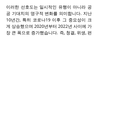
이러한 선호도는 일시적인 유행이 아니라 공
공 기대치의 영구적 변화를 의미합니다. 지난 
10년간, 특히 코로나19 이후 그 중요성이 크
게 상승했으며 2020년부터 2022년 사이에 가
장 큰 폭으로 증가했습니다. 즉, 청결, 위생, 편
의성은 더 이상 선택이 아닌 기본 요소이며, 
이는 고객 신뢰를 얻기 위한 출발점입니다.
도미스 부사장은 이렇게 덧붙였습니다.
“이전 연구에 따르면, 미국인의 90% 
이상이 고품질 화장실을 갖춘 업체를 
고품질 업체로 인식하고 있으며, 
70%는 화장실이 더 깨끗하고 잘 관
리되어 있다는 이유만으로 그 업체를 
선택했습니다. 이는 단순한 이미지 
차원이 아니라, 고객 만족, 충성도, 재
방문으로 이어지는 가시적 비즈니스 
성과로 직결됩니다. 화장실은 이제 
부수적인 공간이 아니라 수익에 영향
을 주는 자산입니다.”