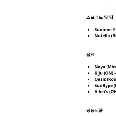
스프레드 및 딥
Summer Fr
Nutella (B
음료
Naya (Mira
Kiju (ON)
Oasis (Ro
SunRype (
Allen's (O
냉동식품