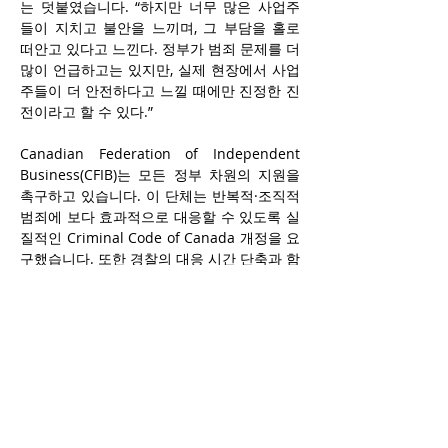
는 덧붙였습니다. “하지만 너무 많은 사업주
들이 지치고 불안을 느끼며, 그 부담을 홀로 
떠안고 있다고 느낀다. 정부가 범죄 문제를 더 
많이 언급하고는 있지만, 실제 현장에서 사업
주들이 더 안전하다고 느낄 때에만 진정한 진
전이라고 할 수 있다.”
Canadian Federation of Independent 
Business
(CFIB)
는 모든 정부 차원의 지원을 
촉구하고 있습니다. 이 단체는 반복적·조직적 
범죄에 보다 효과적으로 대응할 수 있도록 실
질적인 Criminal Code of Canada 개정을 요
구했습니다. 또한 경찰의 대응 시간 단축과 함
께, 일관된 후속 조치가 포함된 보다 신속하고 
간소화된 신고 절차 개선을 요청하고 있습니
다. 아울러 CFIB는 보안 비용에 대한 리베이
트와 같은 실질적인 지원도 필요하다고 강조
했습니다. 이는 소상공인들이 절도나 기물 파
손을 예방하고 피해로부터 회복하는 데 도움
이 될 수 있습니다. 또한 정책 논의 과정에서 
소상공인들이 직접 참여할 수 있는 자리(의사
결정 테이블)를 마련해 줄 것을 지속적으로 요