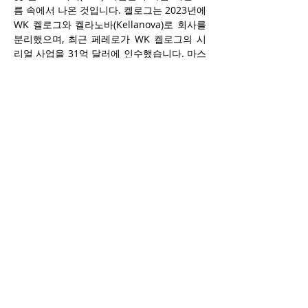
름 속에서 나온 것입니다. 켈로그는 2023년에 
WK 켈로그와 켈라노바(Kellanova)로 회사를 
분리했으며, 최근 페레로가 WK 켈로그의 시
리얼 사업을 31억 달러에 인수했습니다. 마스
(Mars) 또한 켈라노바 인수를 위한 360억 달
러 규모의 거래를 진행 중입니다.
또한 이번 주 콘아그라(Conagra)는 향후에도 
일부 사업 부문을 매각할 가능성이 있다고 밝
혔습니다. 과거에는 셰프 보야르디(Chef 
Boyardee), 반드캠프(Van de Kamp’s), 미세
스 폴(Mrs. Paul’s) 등이 매각된 바 있습니다. 
제너럴 밀스는 이달 초 요거트 사업을 매각했
으며, 통조림 과일 브랜드 델몬트는 지난주 파
산을 신청했습니다.
Previous
Next