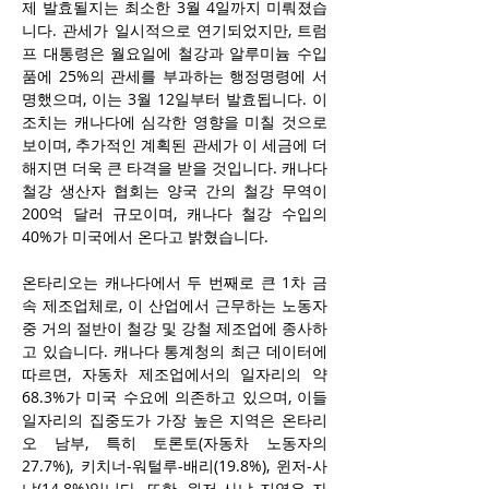
제 발효될지는 최소한 3월 4일까지 미뤄졌습
니다. 관세가 일시적으로 연기되었지만, 트럼
프 대통령은 월요일에 철강과 알루미늄 수입
품에 25%의 관세를 부과하는 행정명령에 서
명했으며, 이는 3월 12일부터 발효됩니다. 이 
조치는 캐나다에 심각한 영향을 미칠 것으로 
보이며, 추가적인 계획된 관세가 이 세금에 더
해지면 더욱 큰 타격을 받을 것입니다. 캐나다 
철강 생산자 협회는 양국 간의 철강 무역이 
200억 달러 규모이며, 캐나다 철강 수입의 
40%가 미국에서 온다고 밝혔습니다.
온타리오는 캐나다에서 두 번째로 큰 1차 금
속 제조업체로, 이 산업에서 근무하는 노동자 
중 거의 절반이 철강 및 강철 제조업에 종사하
고 있습니다. 캐나다 통계청의 최근 데이터에 
따르면, 자동차 제조업에서의 일자리의 약 
68.3%가 미국 수요에 의존하고 있으며, 이들 
일자리의 집중도가 가장 높은 지역은 온타리
오 남부, 특히 토론토(자동차 노동자의 
27.7%), 키치너-워털루-배리(19.8%), 윈저-사
냐(14.8%)입니다. 또한, 윈저-사냐 지역은 자