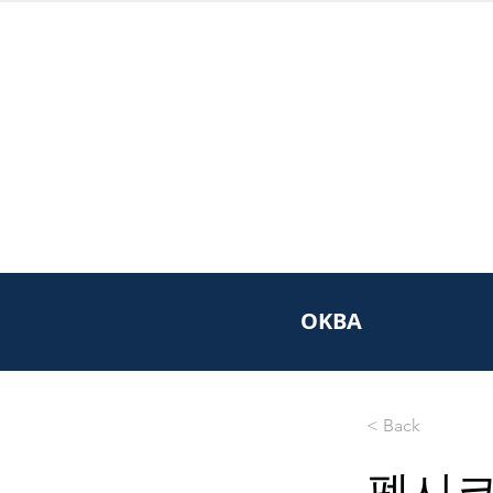
OKBA
< Back
펩시코