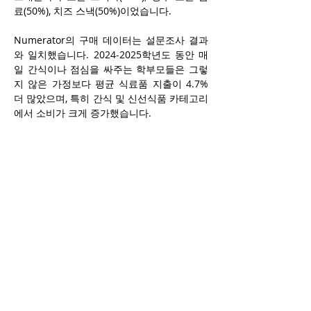
료(50%), 치즈 스낵(50%)이었습니다.
Numerator의 구매 데이터는 설문조사 결과
와 일치했습니다. 2024-2025학년도 동안 매
일 간식이나 점심을 싸주는 학부모들은 그렇
지 않은 가정보다 평균 식료품 지출이 4.7% 
더 많았으며, 특히 간식 및 신선식품 카테고리
에서 소비가 크게 증가했습니다.
영양바·헬시바 : +20.3%
크래커 : +17.1%
과일 : +14.3%
요거트 : +13.6%
포장 쿠키 : +13.1%
또한 전통적인 샌드위치 재료 소비도 증가했
는데,
콜드컷 햄 등 육류 : +13.9%
잼·땅콩버터 등 스프레드류 : +12.3%
포장빵 : +9.3%