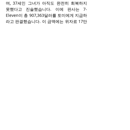
며, 37세인 그녀가 아직도 완전히 회복하지 
못했다고 진술했습니다. 이에 판사는 7-
Eleven이 총 907,363달러를 토미에게 지급하
라고 판결했습니다. 이 금액에는 위자료 17만 
5천 달러, 향후 수입 손실 49만 4천 달러, 과거 
수입 손실 1만 달러, 향후 가사노동 손실 17만 
1,863달러, 과거 가사노동 손실 3만 9천 달러, 
향후 간병 비용 1만 7천 달러, 특별 손해 500
달러가 포함됐습니다.
판사는 최근 판결문에서 “법원은 원고에게 90
만 달러가 넘는 손해배상금을 지급하라고 판
결했으며, 이는 원고가 피고 측에 제안했던 어
떤 합의 금액보다도 훨씬 높은 금액이다”라고 
밝혔습니다. 이어 “피고는 이 사건의 핵심 사
안이 그들의 자체 점검 및 위험 관리 시스템이
라는 것을 알고 있었으며, 이 정보는 그들이 
쉽게 접근할 수 있는 것이었고, 이를 통해 자
신들의 입장에 취약한 점이 있음을 재판 전에 
충분히 인지했어야 한다”고 덧붙였습니다. 
“이 모든 요소를 고려할 때, 원고가 제안한 합