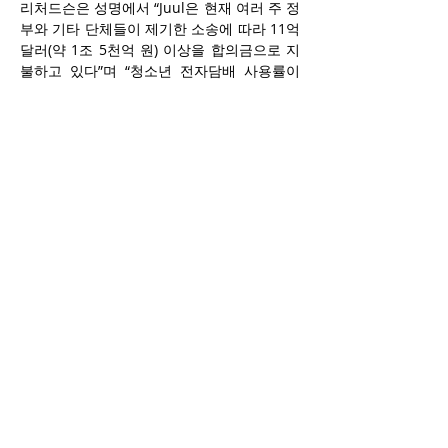
리처드슨은 성명에서 “Juul은 현재 여러 주 정
부와 기타 단체들이 제기한 소송에 따라 11억 
달러(약 1조 5천억 원) 이상을 합의금으로 지
불하고 있다”며 “청소년 전자담배 사용률이 
최근 감소세를 보이고 있음에도 Juul 제품은 
여전히 청소년 사이에서 인기를 끌고 있다”고 
말했습니다. 2024년 미국 국가 청소년 담배 
조사(National Youth Tobacco Survey)에 따
르면, Juul은 중·고등학교 전자담배 사용자 중 
12.6%가 사용하는 브랜드로, 청소년 사이에
서 다섯 손가락 안에 드는 인기 브랜드였으며, 
특히 중학생들 사이에서는 세 번째로 인기 있
는 전자담배였습니다.
한편, 금요일에는 미국 편의점협회(NACS)와 
여행센터 산업 관련 4개 단체가 불법 중국산 
전자담배 제품의 시장 유통을 단속해달라고 
백악관에 공식 요청했습니다. 이들은 7월 18
일 자 서한에서 “편의점 업계가 불법 제품을 
판매하는 업체들에 의해 조직적으로 매출을 
잃고 있다”고 주장했습니다. 현재까지 FDA가 