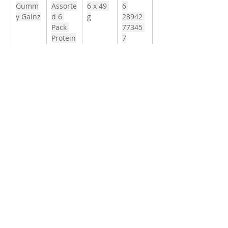
Gumm
Assorte
6 x 49 
6 
y Gainz
d 6 
g
28942 
Pack 
77345 
Protein
7
 Candy
Gumm
Fruit 
12 x 
9 
y Gainz
Salad 
49 g
90312 
Protein
15081 
 Candy
7
Gumm
Blue 
12 x 
9 
y Gainz
Raspbe
49 g
90312 
rry 
15084 
Protein
8
 Candy
Gumm
Sour 
12 x 
9 
y Gainz
Peach 
49 g
90312 
Protein
15086 
 Candy
2