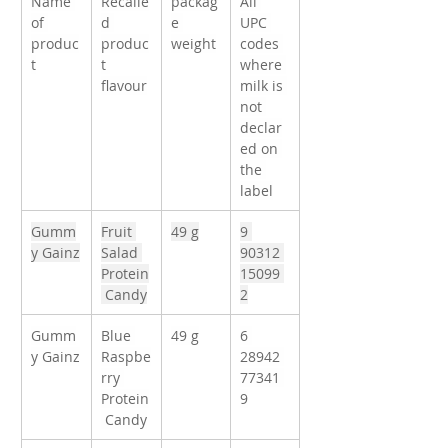
Name 
Recalle
packag
All 
of 
d 
e 
UPC 
produc
produc
weight
codes 
t
t 
where 
flavour
milk is 
not 
declar
ed on 
the 
label
Gumm
Fruit 
49 g
9 
y Gainz
Salad 
90312 
Protein
15099 
 Candy
2
Gumm
Blue 
49 g
6 
y Gainz
Raspbe
28942 
rry 
77341 
Protein
9
 Candy