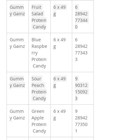
Gumm
Fruit 
6 x 49 
6 
y Gainz
Salad 
g
28942 
Protein
77344 
 Candy
0
Gumm
Blue 
6 x 49 
6 
y Gainz
Raspbe
g
28942 
rry 
77343 
Protein
3
 Candy
Gumm
Sour 
6 x 49 
9 
y Gainz
Peach 
g
90312 
Protein
15092 
 Candy
3
Gumm
Green 
6 x 49 
9 
y Gainz
Apple 
g
28942 
Protein
77350 
 Candy
1