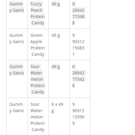
Gumm
Fuzzy 
49 g
6 
y Gainz
Peach 
28942 
Protein
77348 
 Candy
8
Gumm
Green 
49 g
9 
y Gainz
Apple 
90312 
Protein
15083 
 Candy
1
Gumm
Sour 
49 g
6 
y Gainz
Water
28942 
melon 
77342 
Protein
6
 Candy
Gumm
Sour 
6 x 49 
9 
y Gainz
Water
g
90312 
melon 
15090 
Protein
9
 Candy