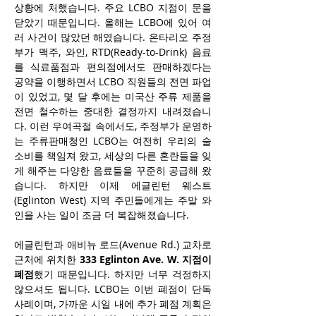
상황에 처했습니다. 주요 LCBO 지점이 문을 
닫았기 때문입니다. 올해는 LCBO에 있어 여
러 사건이 많았던 해였습니다. 온타리오 주정
부가 맥주, 와인, RTD(Ready-to-Drink) 음료
를 식료품점과 편의점에서도 판매하겠다는 
공약을 이행하면서 LCBO 직원들의 전면 파업
이 있었고, 몇 달 후에는 미국산 주류 제품을 
전면 철수하는 중대한 결정까지 내려졌습니
다. 이런 우여곡절 속에서도, 주정부가 운영하
는 주류판매청인 LCBO는 여전히 우리의 술 
소비를 책임져 왔고, 세상의 다른 혼란들을 잊
게 해주는 다양한 음료들을 꾸준히 공급해 왔
습니다. 하지만 이제 에글린턴 웨스트
(Eglinton West) 지역 주민들에게는 주말 와
인을 사는 일이 조금 더 복잡해졌습니다. 
에글린턴과 애비뉴 로드(Avenue Rd.) 교차로 
근처에 위치한 
333 Eglinton Ave. W. 지점이 
폐점
했기 때문입니다. 하지만 너무 걱정하지 
않으셔도 됩니다. LCBO는 이번 폐점이 단독 
사례이며, 가까운 시일 내에 추가 폐점 계획은 