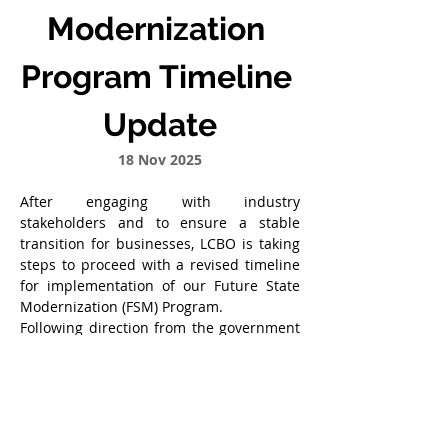
Modernization 
Program Timeline 
Update
18 Nov 2025
After engaging with industry 
stakeholders and to ensure a stable 
transition for businesses, LCBO is taking 
steps to proceed with a revised timeline 
for implementation of our Future State 
Modernization (FSM) Program. 
Following direction from the government 
the LCBO will 
shift the implementation 
of next phase of FSM, as well as the 
assumption of the Wholesaler of Record 
role and the government’s new 
wholesale pricing model, to April 1, 