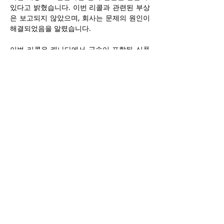
있다고 밝혔습니다. 이번 리콜과 관련된 부상
은 보고되지 않았으며, 회사는 문제의 원인이 
해결되었음을 알렸습니다.
이번 리콜은 캐나다에서 금속이 포함된 식품
에 대한 두 번째 리콜로, 지난 12월 4일에는 
Bigway, Super A, TGP, Co-op 브랜드의 6개 
입짜리 베이글에 대한 리콜이 있었습니다. 이 
제품들은 금속 조각이 포함되어 있다고 보고
되었습니다. 당시 CFIA(캐나다 식품 검사국)
는 이번 리콜이 10월에 리콜된 Sifto 브랜드의 
Hy·Grade 소금과 관련이 있다고 밝혔습니다. 
이번 리콜로 인해 37개의 다양한 베이글 제품
이 영향을 받았으며, 리콜된 제품은 알버타, 
브리티시컬럼비아, 매니토바, 온타리오, 퀘벡, 
그리고 서스캐처원에서 판매되었습니다.
Previous
Next