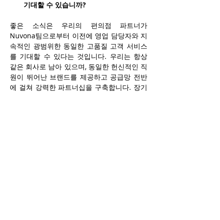
기대할 수 있습니까?
좋은 소식은 우리의 편의점 파트너가 
Nuvona팀으로부터 
이전에 
영업 담당자와 
지
속적인 광범위한 동일한 고품질 고객 서비스
를 기대할 수 있다는 것입니다. 우리는 항상 
같은 회사로 남아 있으며, 동일한 헌신적인 직
원이 뛰어난 브랜드를 제공하고 공급망 전반
에 걸쳐 강력한 파트너십을 구축합니다. 장기
적으로 Nuvona는 끊임없이 변화하는 성인 
소비자의 요구와 선호도를 충족하기 위해 제
품 포트폴리오를 확장하는 것을 목표로 하고 
있습니다.
리브랜딩이 소비자에게 어떻게 전달되나
요? 
성인 무연 담배 소비자는 2024년 내내 당사의 
커뮤니케이션 및 포장에서 새로운 기업 브랜
드를 보게 될 것입니다. 기업 이름 변경은 당
사의 상징적인 두 브랜드인 Copenhagen과 