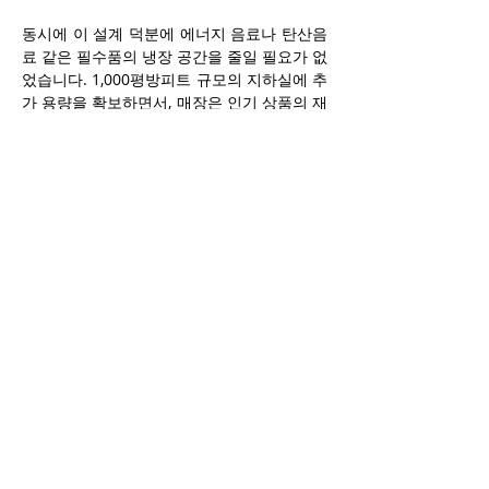
동시에 이 설계 덕분에 에너지 음료나 탄산음
료 같은 필수품의 냉장 공간을 줄일 필요가 없
었습니다. 1,000평방피트 규모의 지하실에 추
가 용량을 확보하면서, 매장은 인기 상품의 재
고를 유지하고 바쁜 시기에도 품절 상황을 피
할 수 있는 문제를 해결했습니다. 이 투자는 
결코 만만치 않은 금액이었습니다. 워크인 냉
장고, 리프트, 선반, 와인 냉장고, 지하실 개조 
공사까지 포함해 Ure 부부는 5만 달러 이상을 
투자했으며, 일부는 비즈니스 개발 은행
(Business Development Bank) 대출로 자금
을 마련했습니다. 원금을 상환하면서 매달 지
불액을 맞추려면 하루 최소 400달러, 주당 약 
2,800달러 매출을 올려야 한다고 계산했습니
다.
“매출이 정말 잘 나오고 있어요 - 주당 5,000
달러에서 7,000달러 사이입니다.”라고 로리 
우레(Laurie Ure)는 기뻐했습니다. 성공은 단
순히 설비 덕분만이 아니다. Ure 부부와 직원